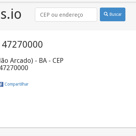
s.io
Buscar
 47270000
lão Arcado) - BA - CEP
47270000
Compartilhar