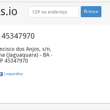
s.io
Buscar
 45347970
cisco dos Anjos, s/n,
na (Jaguaquara) - BA -
P 45347970
Compartilhar