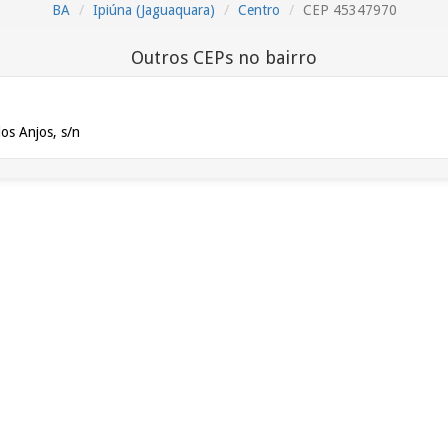
BA
Ipiúna (Jaguaquara)
Centro
CEP 45347970
Outros CEPs no bairro
os Anjos, s/n