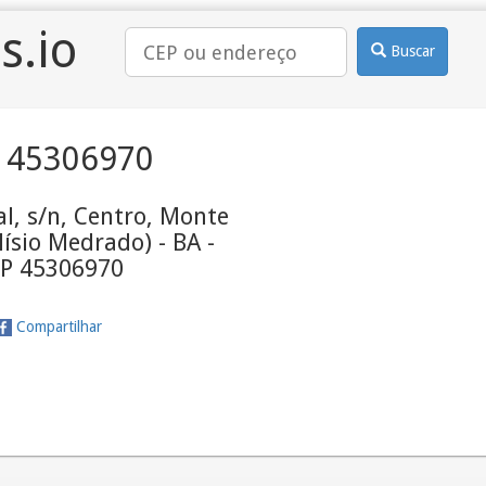
s.io
Buscar
 45306970
l, s/n, Centro, Monte
lísio Medrado) - BA -
P 45306970
Compartilhar