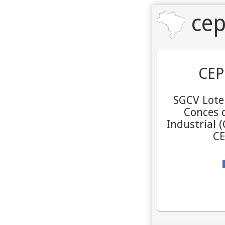
cep
CEP
SGCV Lote 
Conces d
Industrial (
CE