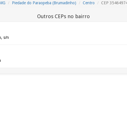
MG
Piedade do Paraopeba (Brumadinho)
Centro
CEP 3546497
Outros CEPs no bairro
, s/n
n