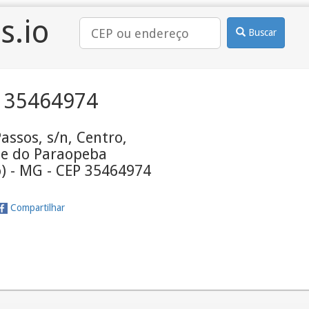
s.io
Buscar
 35464974
assos, s/n, Centro,
de do Paraopeba
) - MG - CEP 35464974
Compartilhar