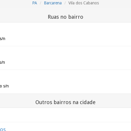
PA
Barcarena
Vila dos Cabanos
Ruas no bairro
s/n
s/n
co s/n
Outros bairros na cidade
nos