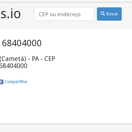
s.io
Buscar
 68404000
(Cametá) - PA - CEP
68404000
Compartilhar