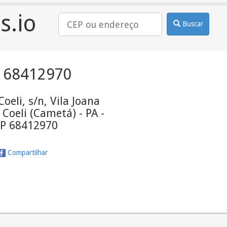
s.io
Buscar
 68412970
Coeli, s/n, Vila Joana
 Coeli (Cametá) - PA -
P 68412970
Compartilhar