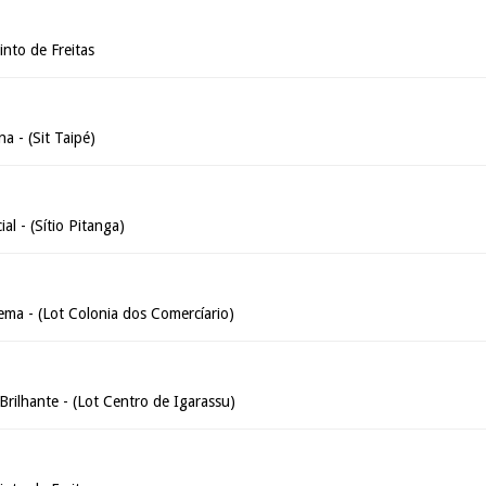
into de Freitas
a - (Sit Taipé)
al - (Sítio Pitanga)
ema - (Lot Colonia dos Comercíario)
 Brilhante - (Lot Centro de Igarassu)