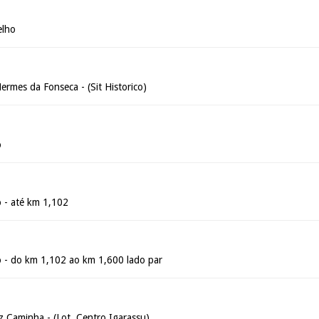
elho
rmes da Fonseca - (Sit Historico)
o
 - até km 1,102
 - do km 1,102 ao km 1,600 lado par
 Caminha - (Lot. Centro Igarassu)