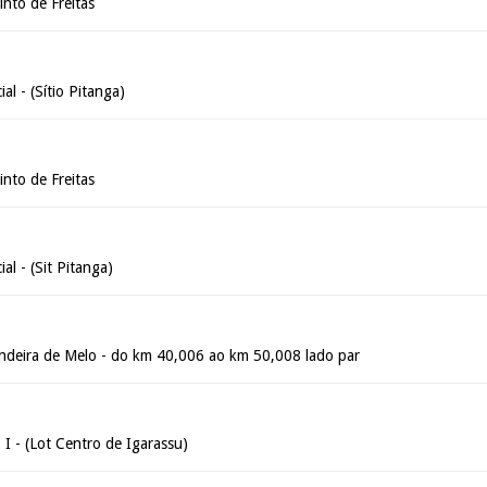
into de Freitas
al - (Sítio Pitanga)
into de Freitas
al - (Sit Pitanga)
ndeira de Melo - do km 40,006 ao km 50,008 lado par
 I - (Lot Centro de Igarassu)