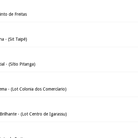
into de Freitas
a - (Sit Taipé)
al - (Sítio Pitanga)
ema - (Lot Colonia dos Comercíario)
 Brilhante - (Lot Centro de Igarassu)