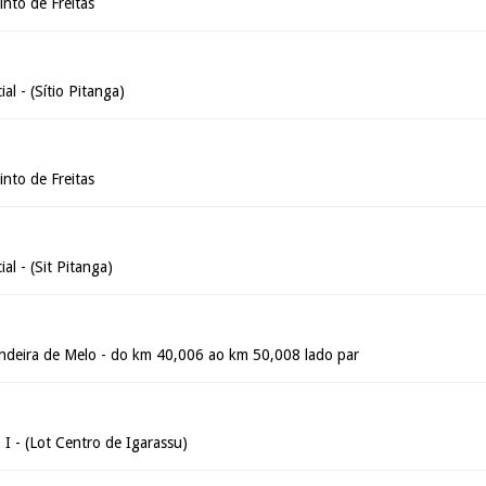
into de Freitas
al - (Sítio Pitanga)
into de Freitas
al - (Sit Pitanga)
ndeira de Melo - do km 40,006 ao km 50,008 lado par
 I - (Lot Centro de Igarassu)