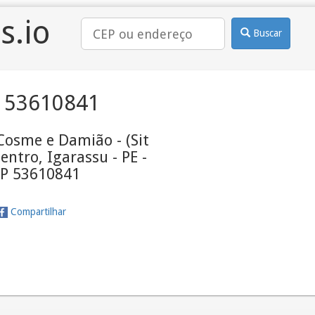
s.io
Buscar
 53610841
Cosme e Damião - (Sit
Centro, Igarassu - PE -
P 53610841
Compartilhar