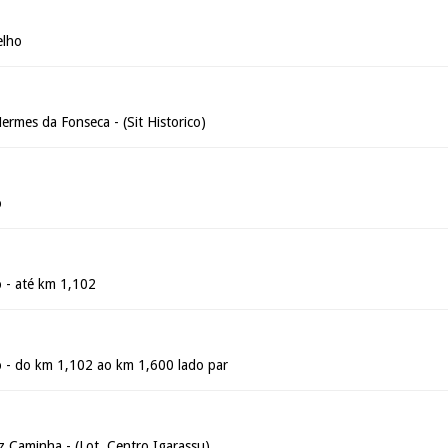
elho
rmes da Fonseca - (Sit Historico)
o
 - até km 1,102
 - do km 1,102 ao km 1,600 lado par
 Caminha - (Lot. Centro Igarassu)