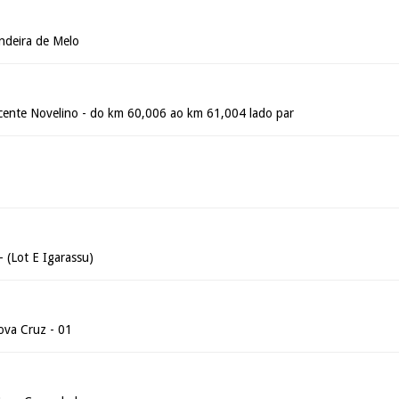
ndeira de Melo
cente Novelino - do km 60,006 ao km 61,004 lado par
- (Lot E Igarassu)
ova Cruz - 01