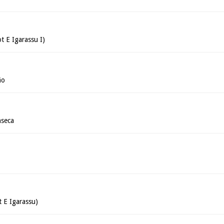
t E Igarassu I)
ão
nseca
t E Igarassu)