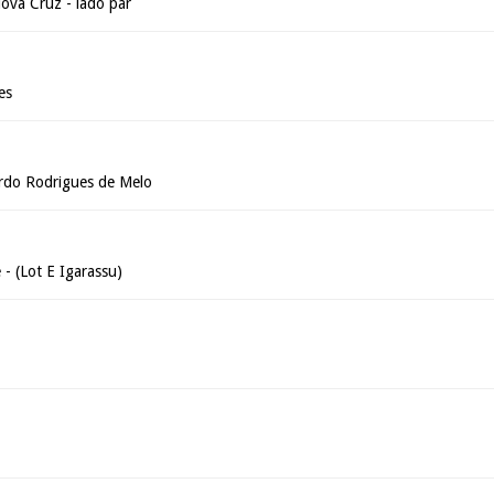
Nova Cruz - lado par
es
rdo Rodrigues de Melo
 (Lot E Igarassu)