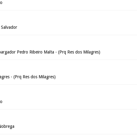
ão
 Salvador
argador Pedro Ribeiro Malta - (Prq Res dos Milagres)
agres - (Prq Res dos Milagres)
ão
 Nobrega