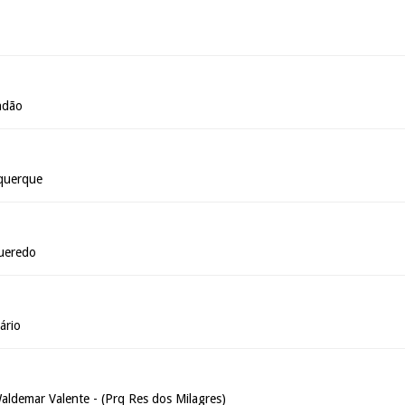
o
ndão
querque
gueredo
ário
ldemar Valente - (Prq Res dos Milagres)