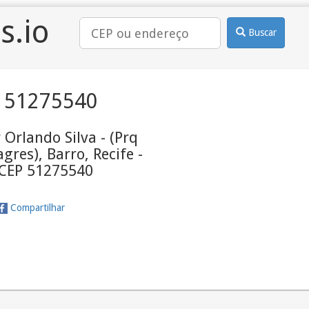
s.io
Buscar
 51275540
Orlando Silva - (Prq
gres), Barro, Recife -
 CEP 51275540
Compartilhar