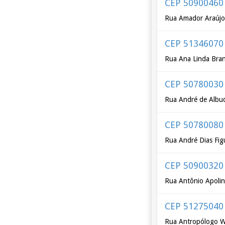
CEP 50900460
Rua Amador Araúj
CEP 51346070
Rua Ana Linda Bra
CEP 50780030
Rua André de Albu
CEP 50780080
Rua André Dias Fi
CEP 50900320
Rua Antônio Apolin
CEP 51275040
Rua Antropólogo Wa