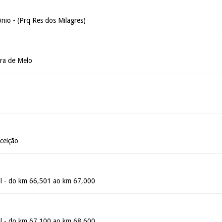
nio - (Prq Res dos Milagres)
ira de Melo
ceição
l - do km 66,501 ao km 67,000
l - do km 67,100 ao km 68,600