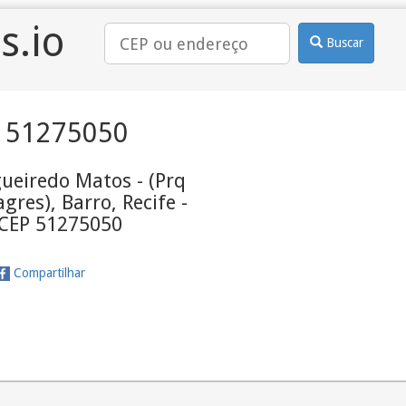
s.io
Buscar
 51275050
gueiredo Matos - (Prq
gres), Barro, Recife -
 CEP 51275050
Compartilhar