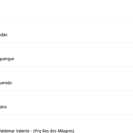
o
ndão
querque
gueredo
ário
ldemar Valente - (Prq Res dos Milagres)