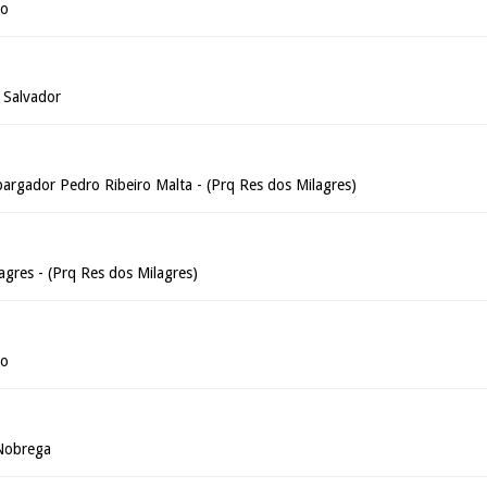
ão
 Salvador
argador Pedro Ribeiro Malta - (Prq Res dos Milagres)
agres - (Prq Res dos Milagres)
ão
 Nobrega