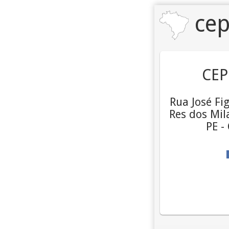
cep
CEP
Rua José Fi
Res dos Mila
PE -