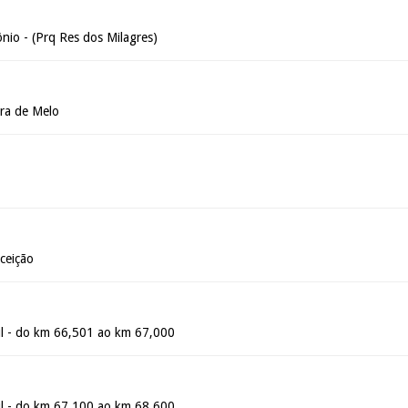
nio - (Prq Res dos Milagres)
ira de Melo
ceição
l - do km 66,501 ao km 67,000
l - do km 67,100 ao km 68,600