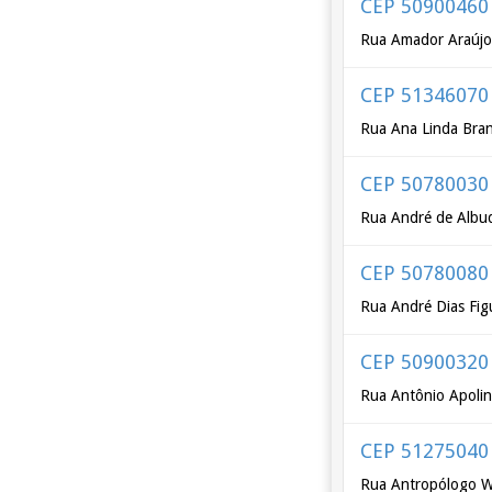
CEP 50900460
Rua Amador Araúj
CEP 51346070
Rua Ana Linda Bra
CEP 50780030
Rua André de Albu
CEP 50780080
Rua André Dias Fi
CEP 50900320
Rua Antônio Apolin
CEP 51275040
Rua Antropólogo Wa