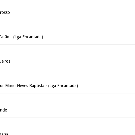
rosso
Catão - (Lga Encantada)
ueiros
sor Mário Neves Baptista - (Lga Encantada)
ande
Maria