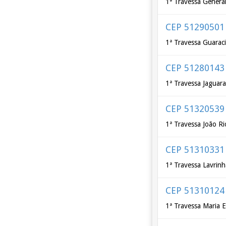
1ª Travessa Genera
CEP 51290501
1ª Travessa Guarac
CEP 51280143
1ª Travessa Jaguar
CEP 51320539
1ª Travessa João R
CEP 51310331
1ª Travessa Lavrinh
CEP 51310124
1ª Travessa Maria E