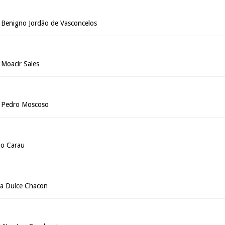
 Benigno Jordão de Vasconcelos
 Moacir Sales
r Pedro Moscoso
ho Carau
ora Dulce Chacon