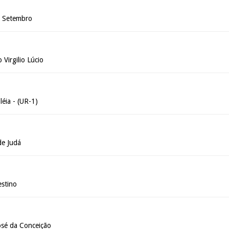
e Setembro
 Virgilio Lúcio
éia - (UR-1)
de Judá
stino
osé da Conceição