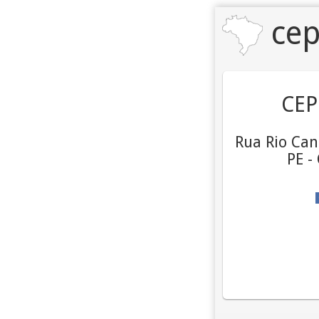
cep
CEP
Rua Rio Can
PE -