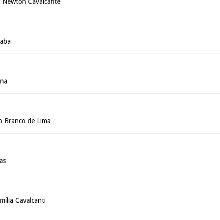
l Newton Cavalcante
iaba
ana
io Branco de Lima
as
mília Cavalcanti