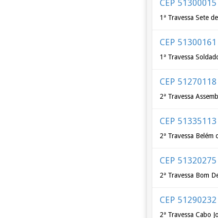
CEP 51300015
1ª Travessa Sete d
CEP 51300161
1ª Travessa Soldado
CEP 51270118
2ª Travessa Assembl
CEP 51335113
2ª Travessa Belém 
CEP 51320275
2ª Travessa Bom De
CEP 51290232
2ª Travessa Cabo J