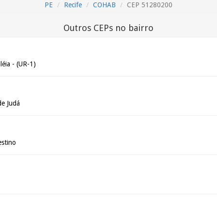
PE
Recife
COHAB
CEP 51280200
Outros CEPs no bairro
éia - (UR-1)
de Judá
stino