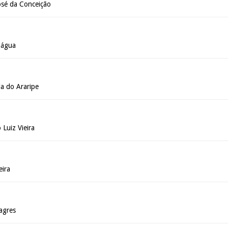
osé da Conceição
Dágua
a do Araripe
Luiz Vieira
eira
agres