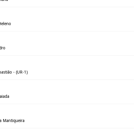
Heleno
dro
astião - (UR-1)
aiada
da Mantiqueira