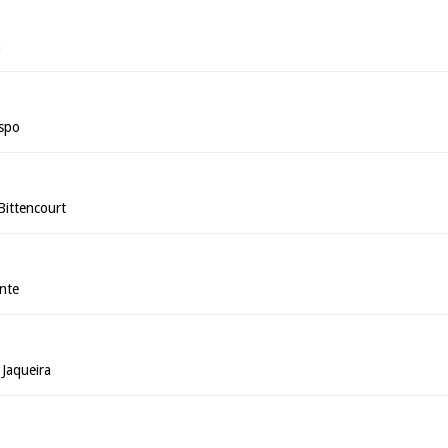
n
ispo
Bittencourt
ante
 Jaqueira