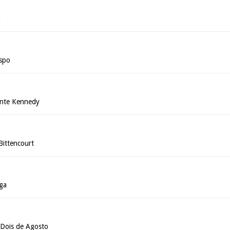
n
ispo
ente Kennedy
Bittencourt
ga
 Dois de Agosto