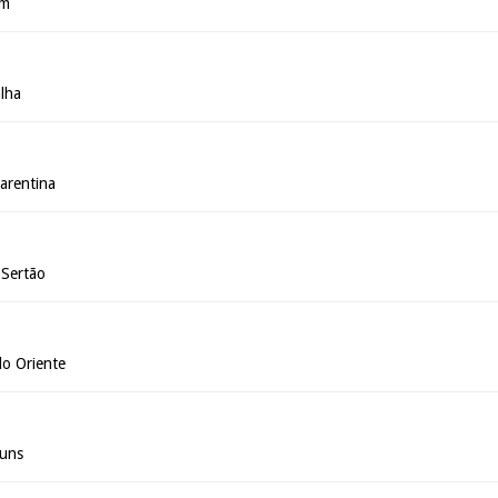
im
alha
arentina
 Sertão
do Oriente
huns