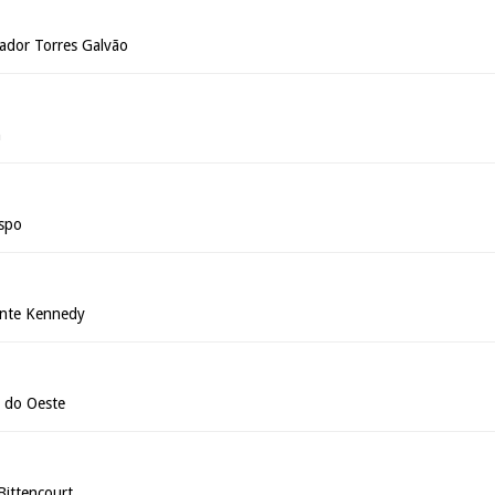
ador Torres Galvão
n
ispo
ente Kennedy
o do Oeste
Bittencourt