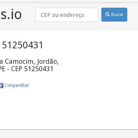
s.io
Buscar
 51250431
sa Camocim, Jordão,
 PE - CEP 51250431
Compartilhar