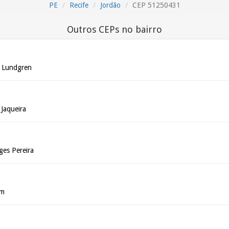
PE
Recife
Jordão
CEP 51250431
Outros CEPs no bairro
o Lundgren
 Jaqueira
ges Pereira
im