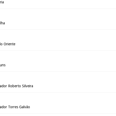
ria
alha
do Oriente
huns
ador Roberto Silveira
ador Torres Galvão