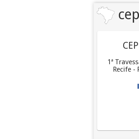
cep
CEP
1ª Traves
Recife -