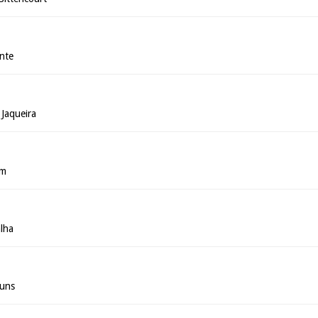
ante
 Jaqueira
im
alha
huns