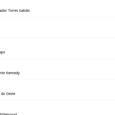
ador Torres Galvão
n
ispo
ente Kennedy
o do Oeste
Bittencourt