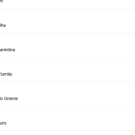
im
alha
arentina
 Sertão
do Oriente
huns