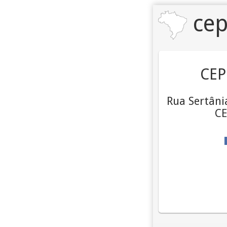
cep
CEP
Rua Sertânia
CE