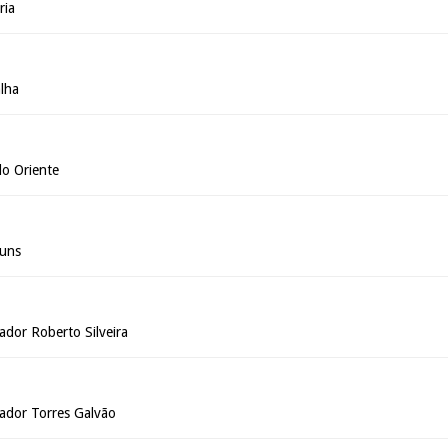
ria
alha
do Oriente
huns
ador Roberto Silveira
ador Torres Galvão