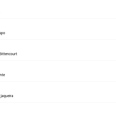
n
ispo
Bittencourt
ante
 Jaqueira