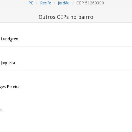
PE
Recife
Jordão
CEP 51260390
Outros CEPs no bairro
o Lundgren
 Jaqueira
ges Pereira
im