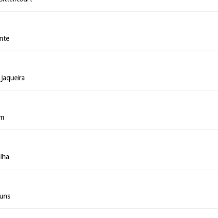
ante
 Jaqueira
im
alha
huns