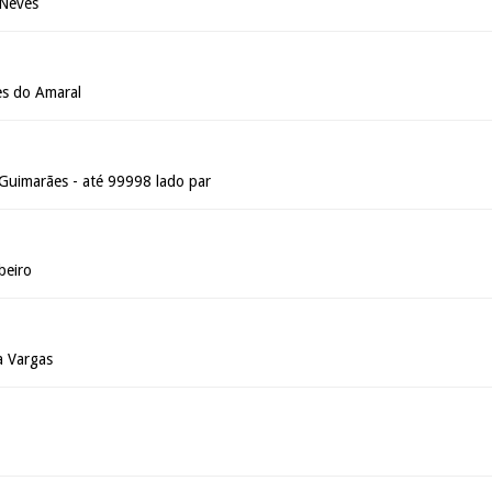
 Neves
s do Amaral
 Guimarães - até 99998 lado par
beiro
a Vargas