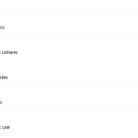
tro
s Linhares
rães
o
 Leal