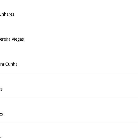
Linhares
ereira Viegas
ura Cunha
es
es