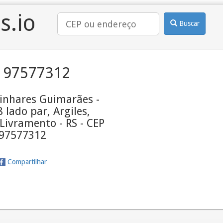
s.io
Buscar
 97577312
Linhares Guimarães -
 lado par, Argiles,
Livramento - RS - CEP
97577312
Compartilhar