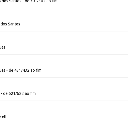
 dos Santos - de 301/302 ao fim
 dos Santos
ues
es - de 431/432 ao fim
 - de 621/622 ao fim
elli