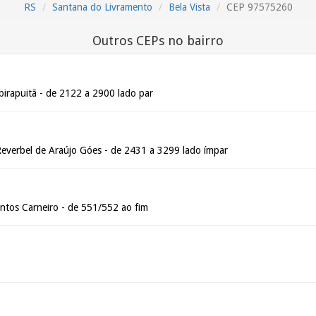
RS
Santana do Livramento
Bela Vista
CEP 97575260
Outros CEPs no bairro
birapuitã - de 2122 a 2900 lado par
Reverbel de Araújo Góes - de 2431 a 3299 lado ímpar
tos Carneiro - de 551/552 ao fim