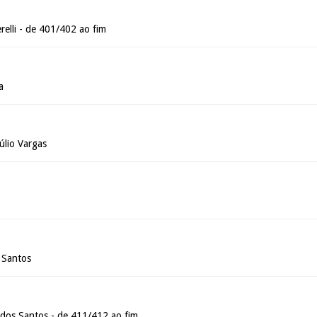
elli - de 401/402 ao fim
a
úlio Vargas
 Santos
 dos Santos - de 411/412 ao fim