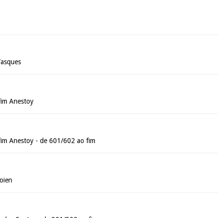
Vasques
fim Anestoy
im Anestoy - de 601/602 ao fim
oien