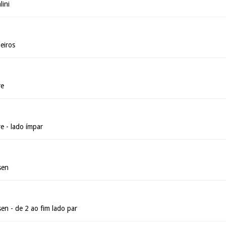
lini
eiros
re
e - lado ímpar
sen
en - de 2 ao fim lado par