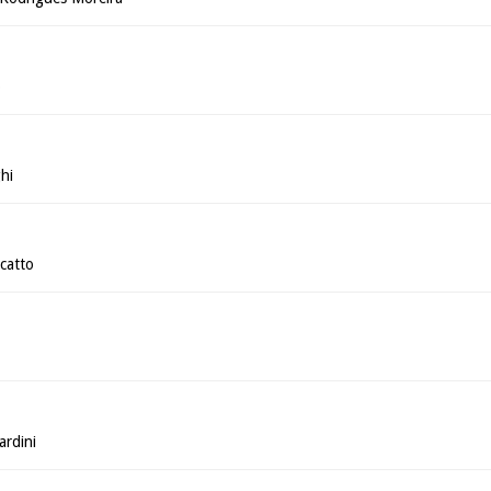
o
hi
catto
ardini