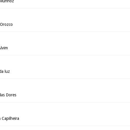
 Munhoz
 Orozco
Alvim
da luz
das Dores
 Capilheira