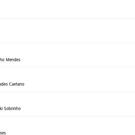
cho Mendes
adeo Caetano
ki Sobrinho
mes