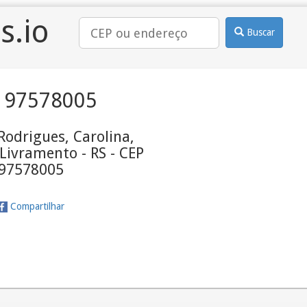
s.io
Buscar
 97578005
Rodrigues, Carolina,
Livramento - RS - CEP
97578005
Compartilhar