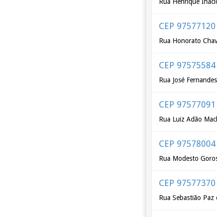
Rua Henrique Inácio
CEP 97577120
Rua Honorato Cha
CEP 97575584
Rua José Fernande
CEP 97577091
Rua Luiz Adão Ma
CEP 97578004
Rua Modesto Goros
CEP 97577370
Rua Sebastião Paz 