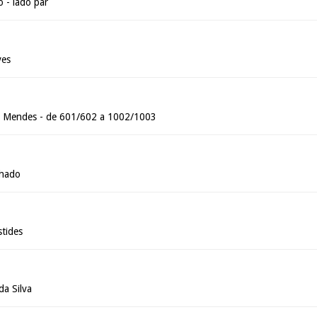
 - lado par
ves
s Mendes - de 601/602 a 1002/1003
chado
tides
da Silva