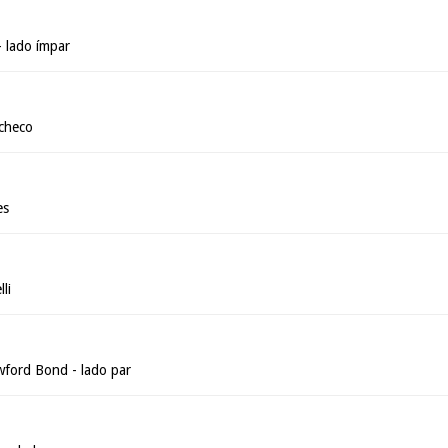
- lado ímpar
acheco
es
li
ford Bond - lado par