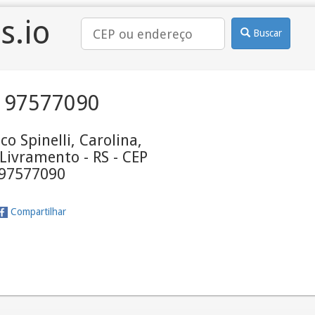
s.io
Buscar
 97577090
co Spinelli, Carolina,
Livramento - RS - CEP
97577090
Compartilhar