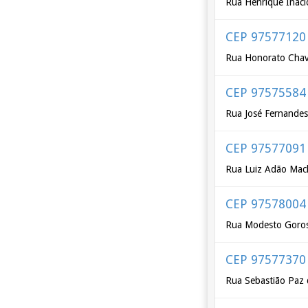
Rua Henrique Inácio
CEP 97577120
Rua Honorato Cha
CEP 97575584
Rua José Fernande
CEP 97577091
Rua Luiz Adão Ma
CEP 97578004
Rua Modesto Goros
CEP 97577370
Rua Sebastião Paz 