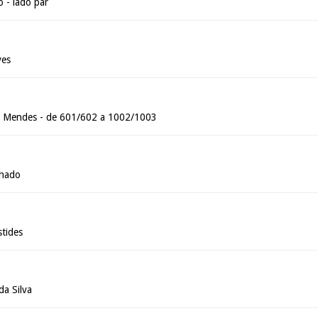
 - lado par
ves
s Mendes - de 601/602 a 1002/1003
chado
tides
da Silva