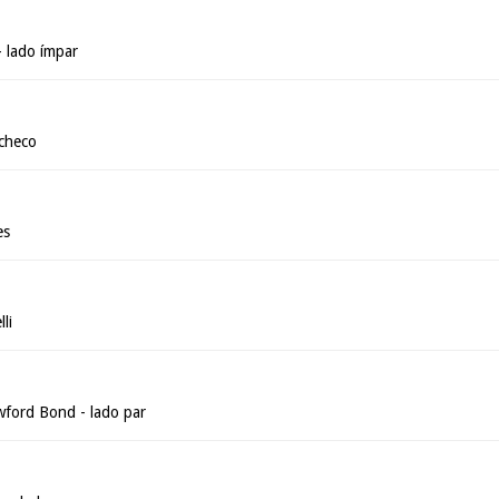
- lado ímpar
acheco
es
li
ford Bond - lado par