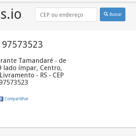
s.io
Buscar
 97573523
irante Tamandaré - de
 lado ímpar, Centro,
Livramento - RS - CEP
97573523
Compartilhar