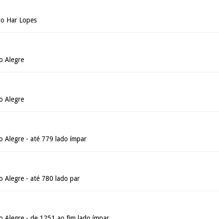
io Har Lopes
o Alegre
o Alegre
 Alegre - até 779 lado ímpar
 Alegre - até 780 lado par
 Alegre - de 1251 ao fim lado ímpar