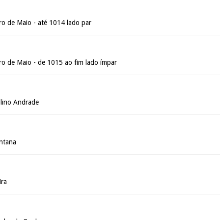
ro de Maio - até 1014 lado par
ro de Maio - de 1015 ao fim lado ímpar
lino Andrade
ntana
ira