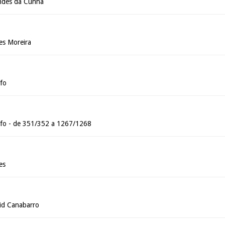
ndes da Cunha
es Moreira
fo
nfo - de 351/352 a 1267/1268
es
id Canabarro