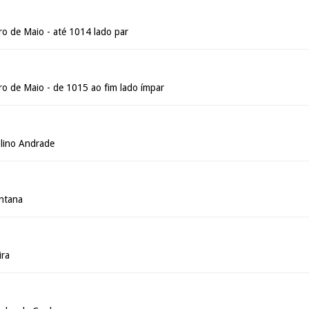
ro de Maio - até 1014 lado par
ro de Maio - de 1015 ao fim lado ímpar
lino Andrade
ntana
ira