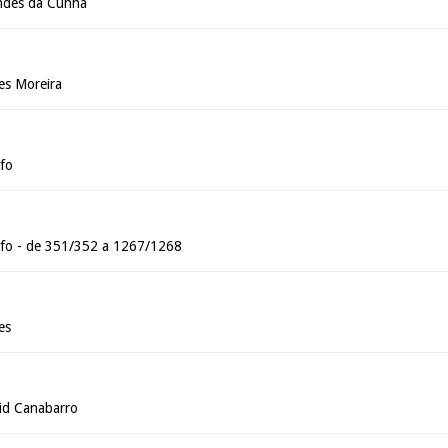
ndes da Cunha
es Moreira
fo
nfo - de 351/352 a 1267/1268
es
id Canabarro