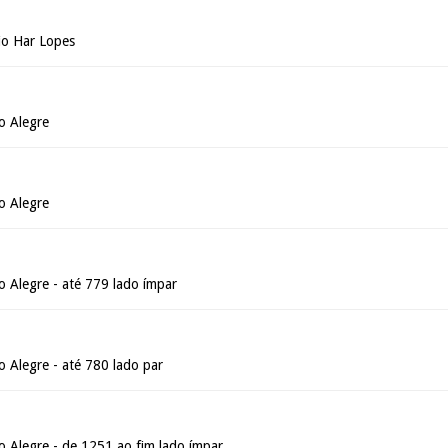
io Har Lopes
o Alegre
o Alegre
 Alegre - até 779 lado ímpar
 Alegre - até 780 lado par
 Alegre - de 1251 ao fim lado ímpar