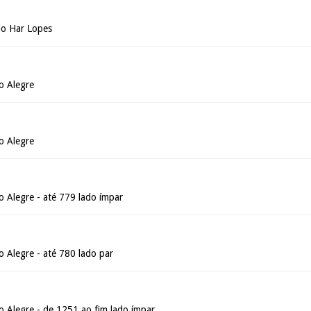
io Har Lopes
o Alegre
o Alegre
 Alegre - até 779 lado ímpar
 Alegre - até 780 lado par
 Alegre - de 1251 ao fim lado ímpar