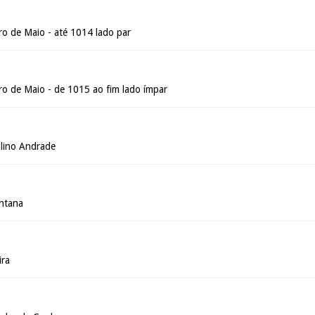
ro de Maio - até 1014 lado par
ro de Maio - de 1015 ao fim lado ímpar
lino Andrade
ntana
ira