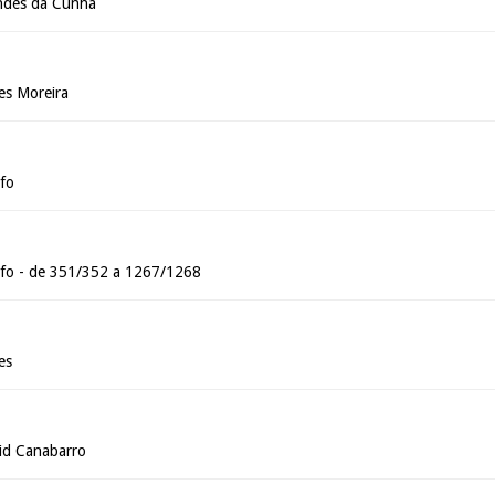
ndes da Cunha
es Moreira
fo
nfo - de 351/352 a 1267/1268
es
id Canabarro