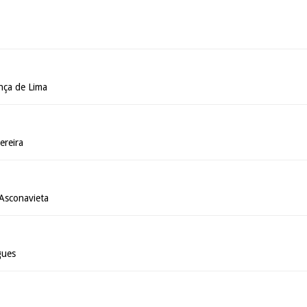
nça de Lima
ereira
Asconavieta
gues