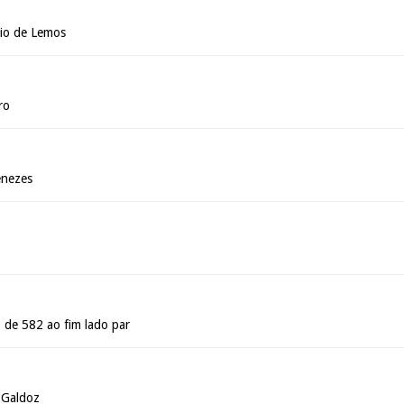
io de Lemos
ro
enezes
 de 582 ao fim lado par
 Galdoz