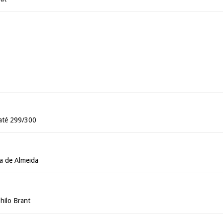
 até 299/300
a de Almeida
hilo Brant