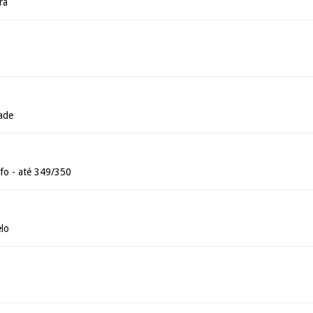
ra
ade
fo - até 349/350
lo