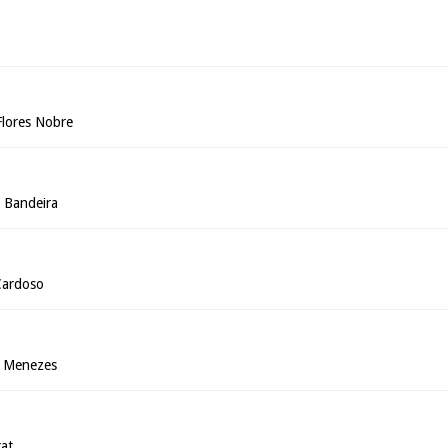
Flores Nobre
 Bandeira
Cardoso
o Menezes
at