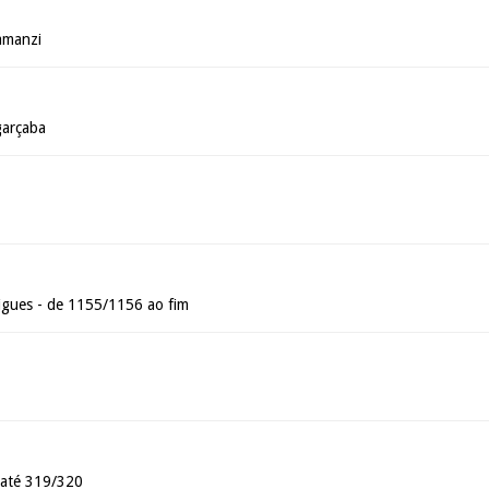
amanzi
garçaba
gues - de 1155/1156 ao fim
 até 319/320