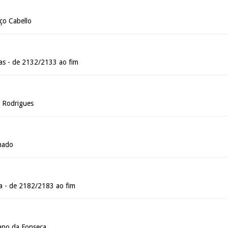
ço Cabello
as - de 2132/2133 ao fim
o Rodrigues
hado
a - de 2182/2183 ao fim
ano da Fonseca