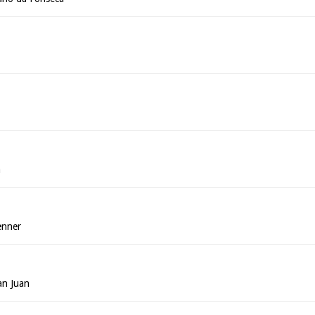
a
a
enner
an Juan