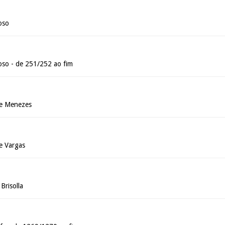
oso
oso - de 251/252 ao fim
de Menezes
e Vargas
Brisolla