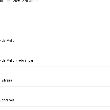
fo - de 1269/1270 ao fim
n
 de Mello
 de Mello - lado ímpar
Silveira
Gonçalves