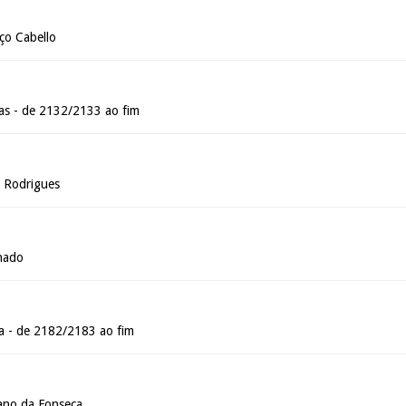
ço Cabello
as - de 2132/2133 ao fim
o Rodrigues
hado
a - de 2182/2183 ao fim
ano da Fonseca