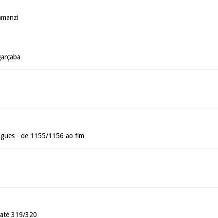
amanzi
garçaba
gues - de 1155/1156 ao fim
 até 319/320