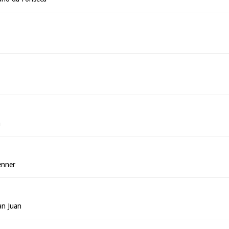
a
a
enner
an Juan