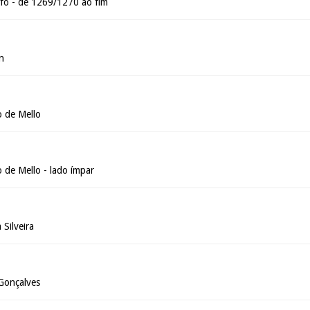
fo - de 1269/1270 ao fim
n
 de Mello
 de Mello - lado ímpar
Silveira
Gonçalves