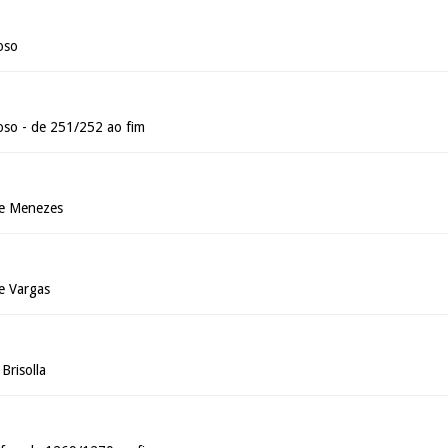
oso
oso - de 251/252 ao fim
de Menezes
e Vargas
Brisolla