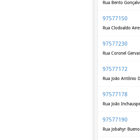
Rua Bento Gonçalve
97577150
Rua Clodoaldo Aires
97577230
Rua Coronel Gervas
97577172
Rua João Antônio D
97577178
Rua João Inchausp
97577190
Rua Jobahyr Bueno