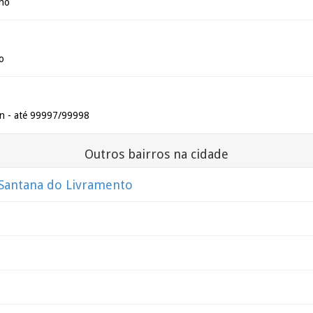
nho
o
an - até 99997/99998
Outros bairros na cidade
 Santana do Livramento