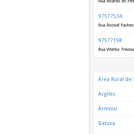
Rua Ricardo do Pi
97577534
Rua Rocivel Pachec
97577198
Rua Viterbo Trevis
Área Rural de
Argiles
Armour
Batuva