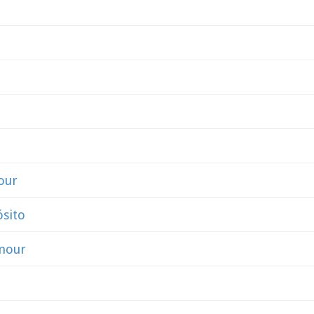
our
sito
mour