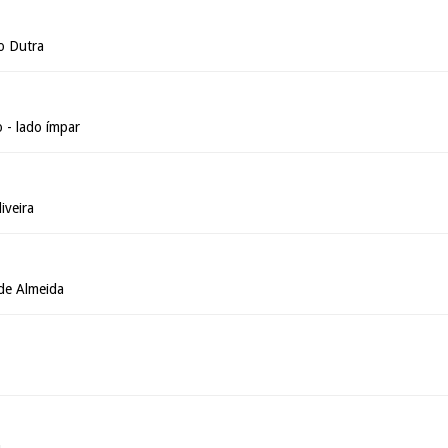
o Dutra
 - lado ímpar
iveira
de Almeida