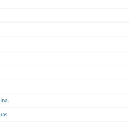
ina
uas