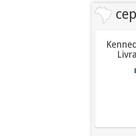
cep
Kenned
Livr