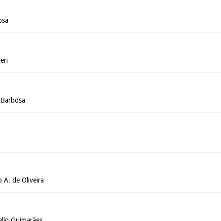
osa
eri
 Barbosa
 A. de Oliveira
llo Guimarães