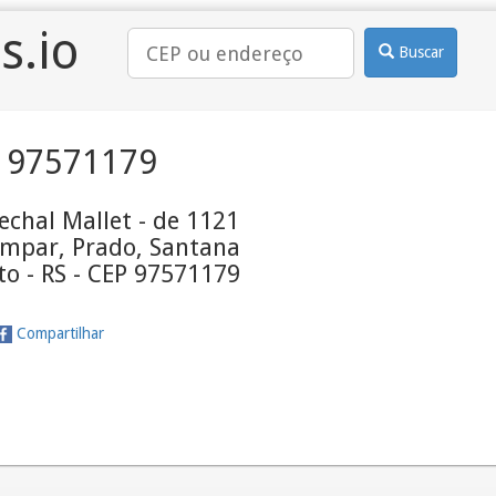
s.io
Buscar
 97571179
chal Mallet - de 1121
ímpar, Prado, Santana
o - RS - CEP 97571179
Compartilhar