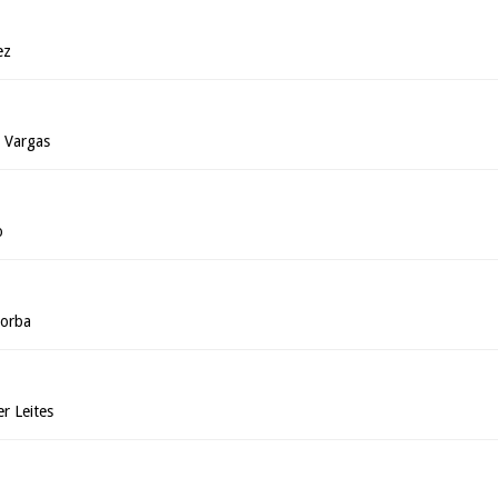
ez
a Vargas
o
Borba
r Leites