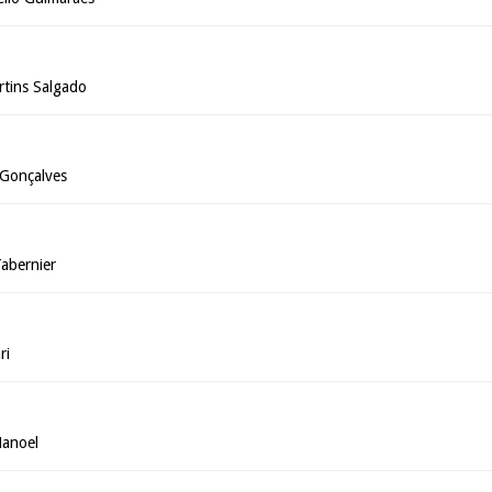
tins Salgado
 Gonçalves
Tabernier
ri
Manoel