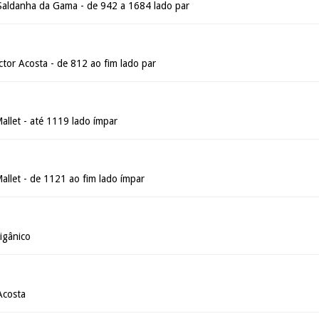
Saldanha da Gama - de 942 a 1684 lado par
tor Acosta - de 812 ao fim lado par
allet - até 1119 lado ímpar
allet - de 1121 ao fim lado ímpar
igânico
Acosta