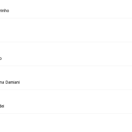
rinho
o
ina Damiani
dei