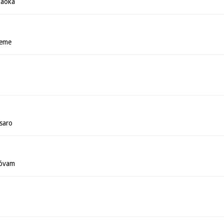
kaoka
Leme
saro
tóvam