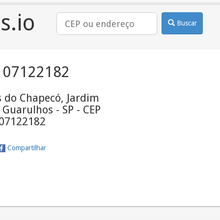
s.io
Buscar
 07122182
s do Chapecó, Jardim
Guarulhos - SP - CEP
07122182
Compartilhar