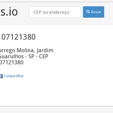
s.io
Buscar
 07121380
orrego Molina, Jardim
uarulhos - SP - CEP
07121380
Compartilhar