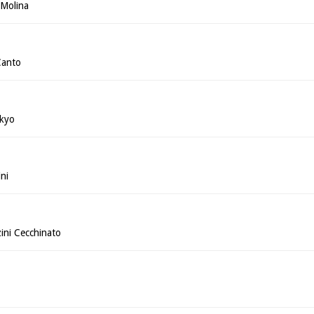
 Molina
Canto
ikyo
ni
ini Cecchinato