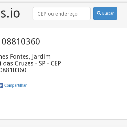
s.io
Buscar
 08810360
es Fontes, Jardim
i das Cruzes - SP - CEP
08810360
Compartilhar