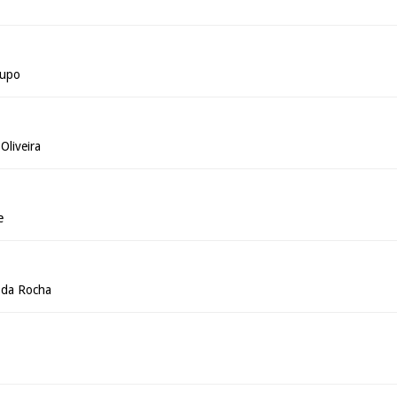
Pupo
Oliveira
e
é da Rocha