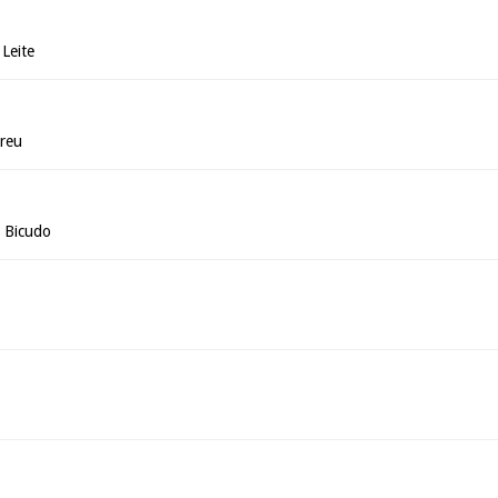
Leite
breu
i Bicudo