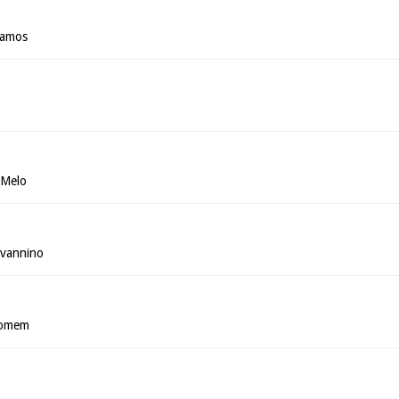
Ramos
 Melo
ovannino
Homem