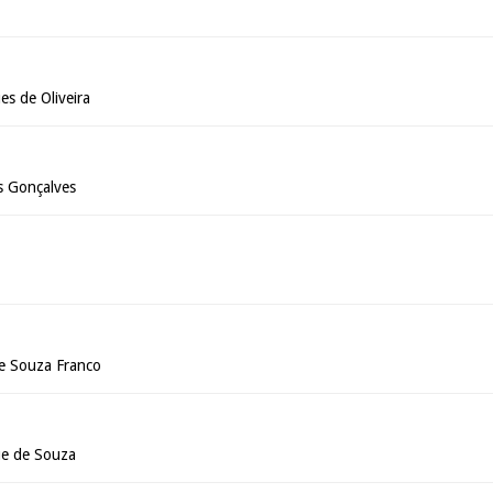
s de Oliveira
s Gonçalves
de Souza Franco
ue de Souza