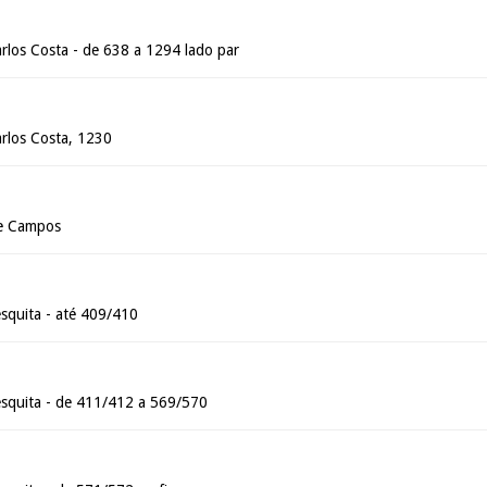
rlos Costa - de 638 a 1294 lado par
rlos Costa, 1230
e Campos
esquita - até 409/410
esquita - de 411/412 a 569/570