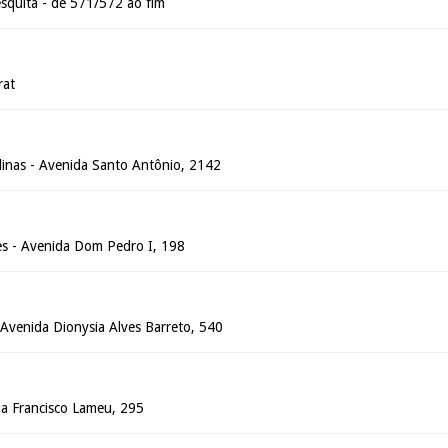
esquita - de 571/572 ao fim
rat
olinas - Avenida Santo Antônio, 2142
tes - Avenida Dom Pedro I, 198
 - Avenida Dionysia Alves Barreto, 540
 Rua Francisco Lameu, 295