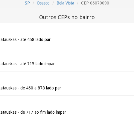
SP
Osasco
Bela Vista
CEP 06070090
Outros CEPs no bairro
atauskas - até 458 lado par
katauskas - até 715 lado ímpar
katauskas - de 460 a 878 lado par
katauskas - de 717 ao fim lado ímpar