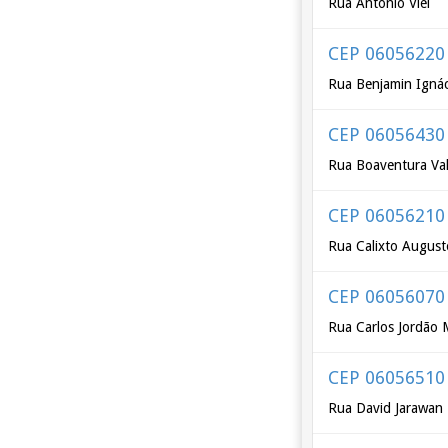
Rua Antônio Viel
CEP 06056220
Rua Benjamin Igná
CEP 06056430
Rua Boaventura Val
CEP 06056210
Rua Calixto Augusto
CEP 06056070
Rua Carlos Jordão 
CEP 06056510
Rua David Jarawan