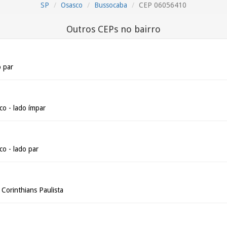
SP
Osasco
Bussocaba
CEP 06056410
Outros CEPs no bairro
o par
o - lado ímpar
o - lado par
Corinthians Paulista