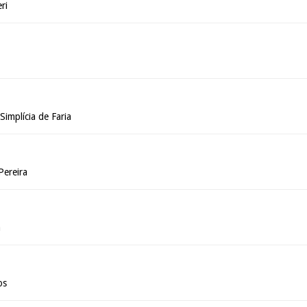
ri
implícia de Faria
Pereira
a
os