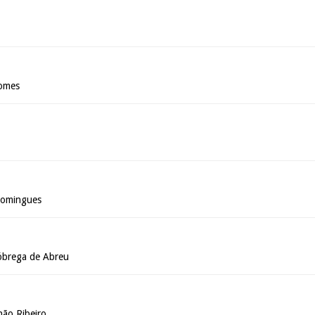
Gomes
Domingues
óbrega de Abreu
ão Ribeiro