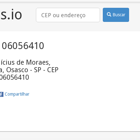
s.io
Buscar
 06056410
ícius de Moraes,
, Osasco - SP - CEP
06056410
Compartilhar