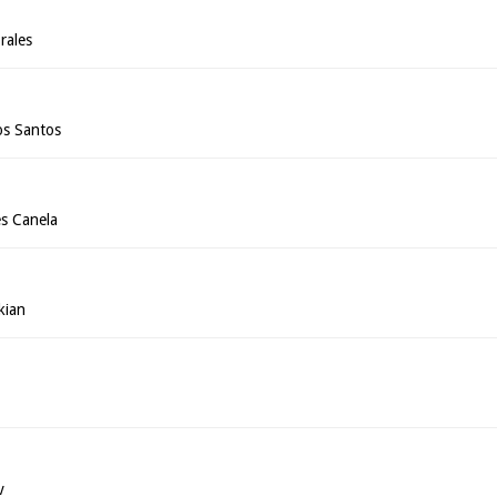
rales
os Santos
s Canela
kian
v