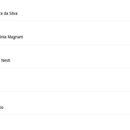
a da Silva
ônia Magnani
 Nesti
io