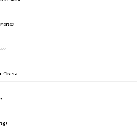
 Moraes
Seco
 Oliveira
ce
raga