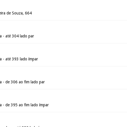
eira de Souza, 664
a - até 304 lado par
a - até 393 lado ímpar
a - de 306 ao fim lado par
a - de 395 ao fim lado ímpar