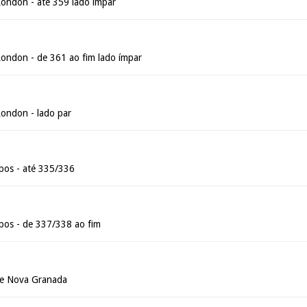
ondon - até 359 lado ímpar
ondon - de 361 ao fim lado ímpar
ondon - lado par
pos - até 335/336
pos - de 337/338 ao fim
de Nova Granada