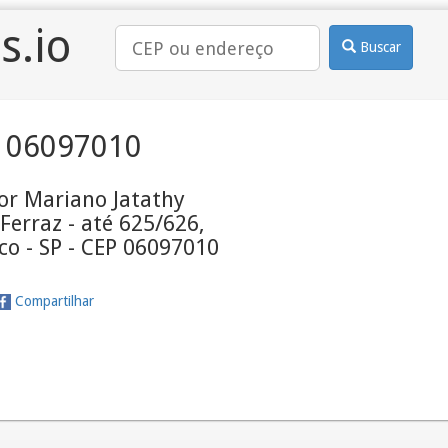
s.io
Buscar
 06097010
or Mariano Jatathy
erraz - até 625/626,
co - SP - CEP 06097010
Compartilhar