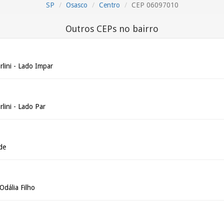
SP
Osasco
Centro
CEP 06097010
Outros CEPs no bairro
rlini - Lado Impar
rlini - Lado Par
de
dália Filho