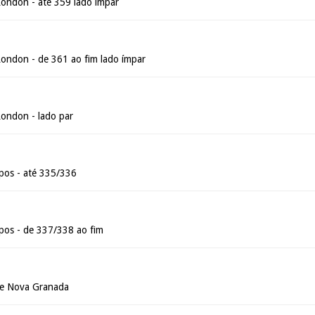
ondon - até 359 lado ímpar
ondon - de 361 ao fim lado ímpar
ondon - lado par
pos - até 335/336
pos - de 337/338 ao fim
de Nova Granada