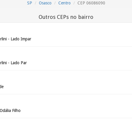
SP
Osasco
Centro
CEP 06086090
Outros CEPs no bairro
rlini - Lado Impar
rlini - Lado Par
de
dália Filho