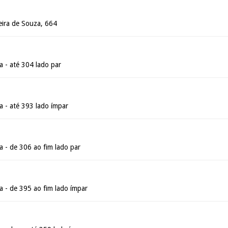
eira de Souza, 664
a - até 304 lado par
a - até 393 lado ímpar
a - de 306 ao fim lado par
a - de 395 ao fim lado ímpar