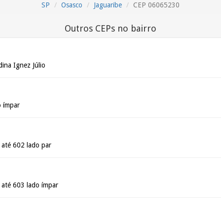
SP
Osasco
Jaguaribe
CEP 06065230
Outros CEPs no bairro
ina Ignez Júlio
o ímpar
 até 602 lado par
 até 603 lado ímpar