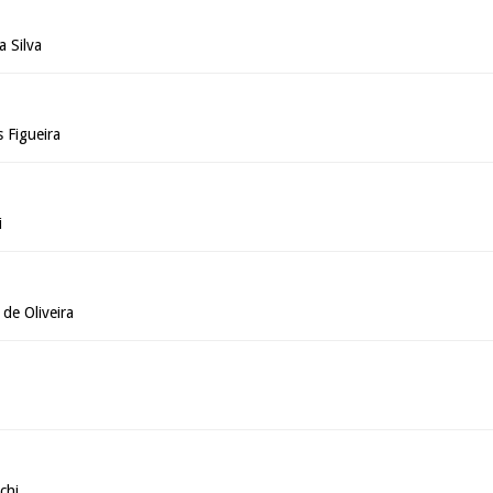
a Silva
 Figueira
i
de Oliveira
chi