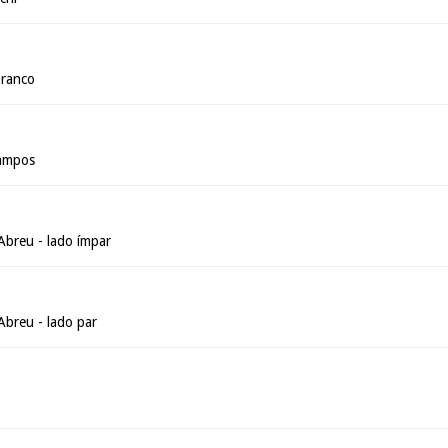
Branco
ampos
Abreu - lado ímpar
Abreu - lado par