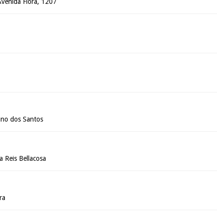
 Avenida Flora, 1207
z
iano dos Santos
a Reis Bellacosa
ra