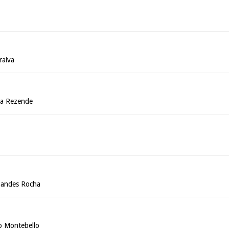
raiva
ra Rezende
nandes Rocha
o Montebello