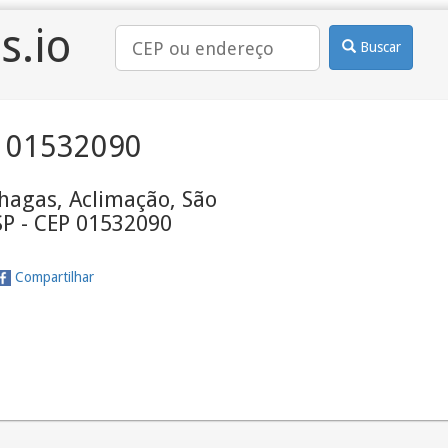
s.io
Buscar
 01532090
hagas, Aclimação, São
SP - CEP 01532090
Compartilhar