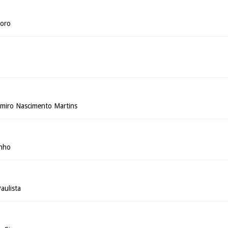
doro
lmiro Nascimento Martins
inho
aulista