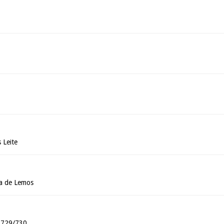
 Leite
ia de Lemos
é 729/730