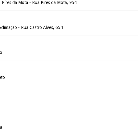
o Píres da Mota - Rua Pires da Mota, 954
Aclimação - Rua Castro Alves, 654
ão
eto
sa