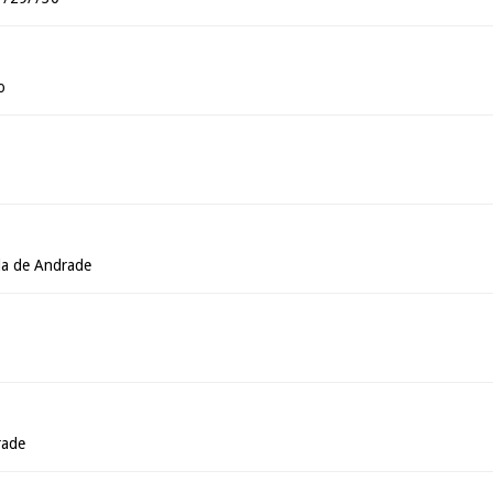
o
da de Andrade
rade