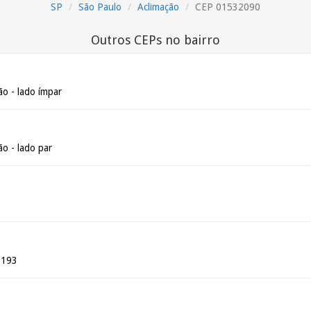
SP
São Paulo
Aclimação
CEP 01532090
Outros CEPs no bairro
ão - lado ímpar
o - lado par
 193