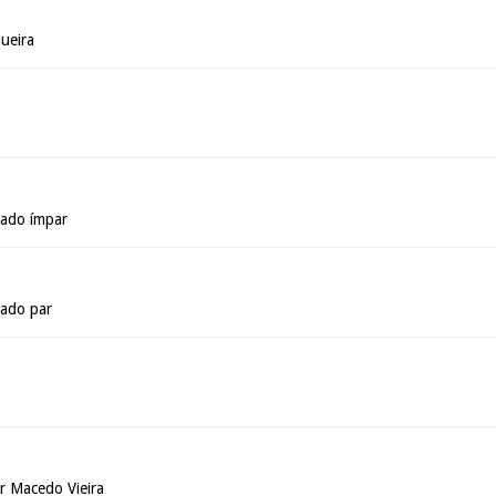
ueira
lado ímpar
lado par
 Macedo Vieira