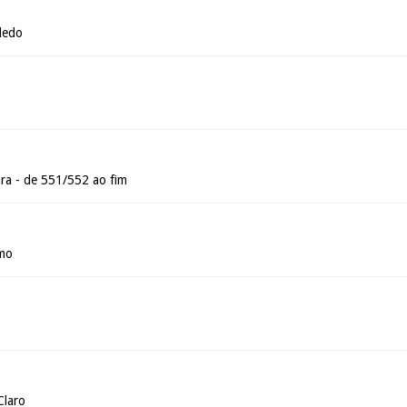
ledo
ra - de 551/552 ao fim
rmo
Claro