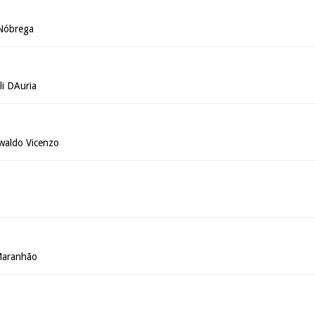
 Nóbrega
li DAuria
waldo Vicenzo
o
Maranhão