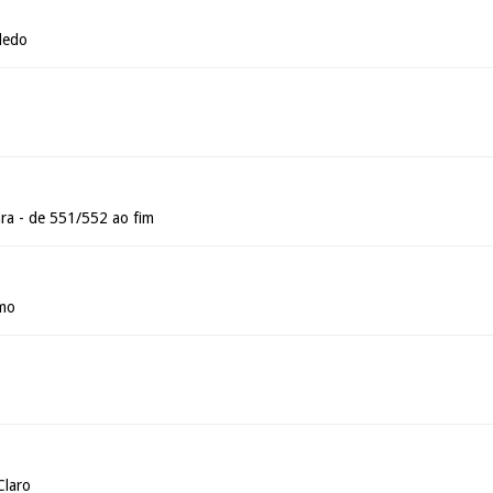
ledo
ra - de 551/552 ao fim
rmo
Claro