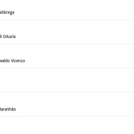
 Nóbrega
li DAuria
waldo Vicenzo
o
Maranhão