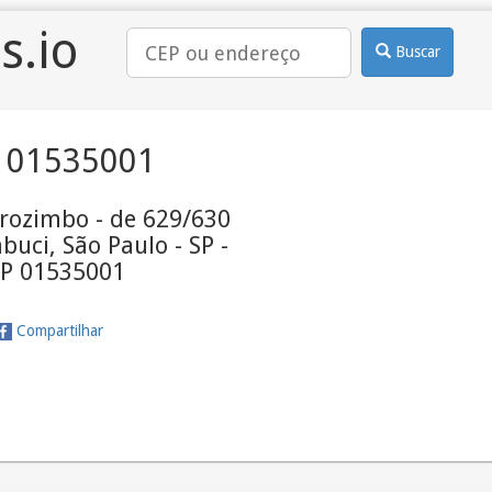
s.io
Buscar
 01535001
rozimbo - de 629/630
uci, São Paulo - SP -
P 01535001
Compartilhar