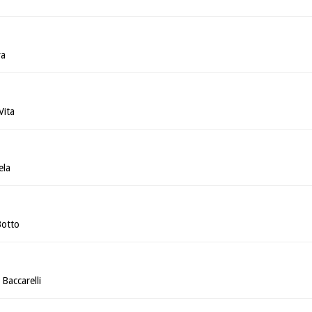
va
Vita
ela
Botto
Baccarelli