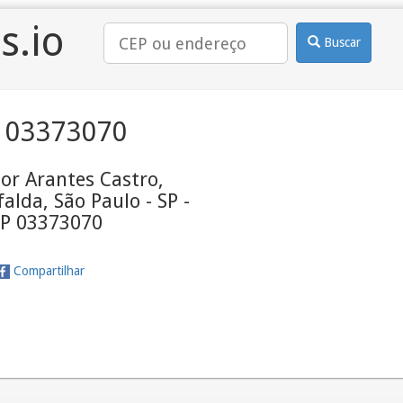
s.io
Buscar
 03373070
or Arantes Castro,
lda, São Paulo - SP -
P 03373070
Compartilhar