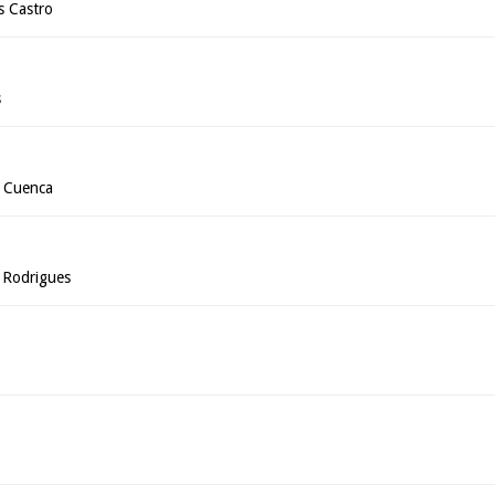
s Castro
s
 Cuenca
 Rodrigues