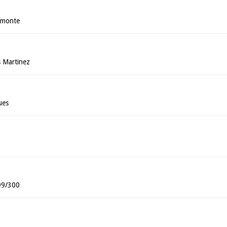
amonte
s Martinez
ues
99/300