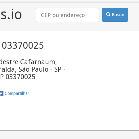
s.io
Buscar
 03370025
edestre Cafarnaum,
lda, São Paulo - SP -
P 03370025
Compartilhar