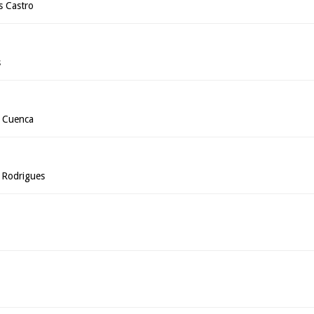
s Castro
s
 Cuenca
 Rodrigues