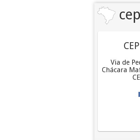
cep
CEP
Via de P
Chácara Mafa
CE