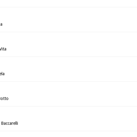
va
Vita
ela
Botto
Baccarelli