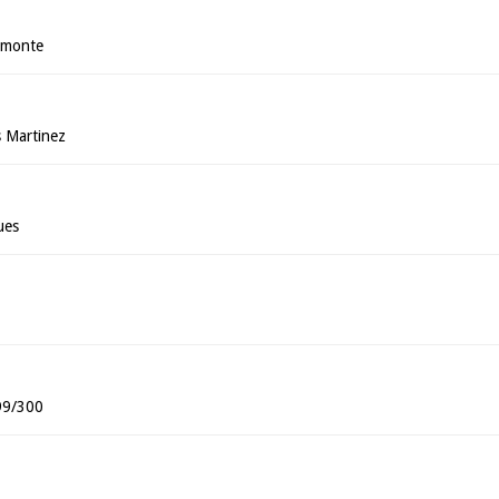
amonte
s Martinez
ues
99/300