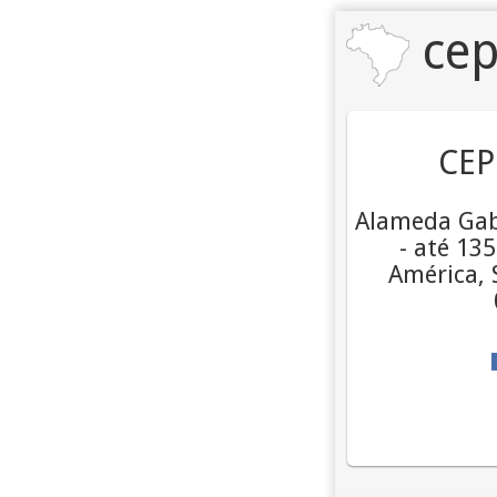
cep
CEP
Alameda Gabr
- até 13
América, 