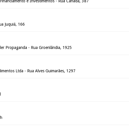
o Financiamento e Investimentos - Rua Canadá, 387
Rua Juquiá, 166
ler Propaganda - Rua Groenlândia, 1925
limentos Ltda - Rua Alves Guimarães, 1297
l
ch