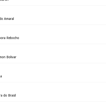
do Amaral
ébora Rebocho
mon Bolivar
pa
a do Brasil