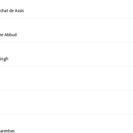
chat de Assis
che Abbud
 Gogh
carenhas