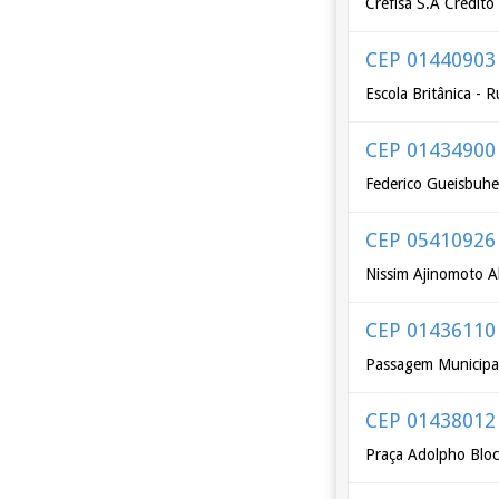
Crefisa S.A Crédit
CEP 01440903
Escola Britânica - 
CEP 01434900
Federico Gueisbuhe
CEP 05410926
Nissim Ajinomoto A
CEP 01436110
Passagem Municipa
CEP 01438012
Praça Adolpho Blo