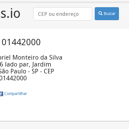
s.io
Buscar
 01442000
iel Monteiro da Silva
56 lado par, Jardim
São Paulo - SP - CEP
01442000
Compartilhar