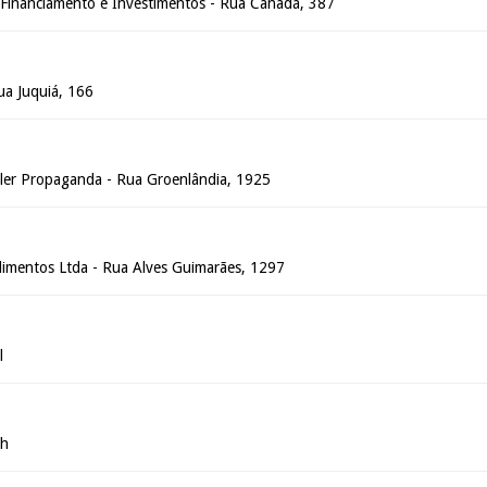
o Financiamento e Investimentos - Rua Canadá, 387
Rua Juquiá, 166
ler Propaganda - Rua Groenlândia, 1925
limentos Ltda - Rua Alves Guimarães, 1297
l
ch