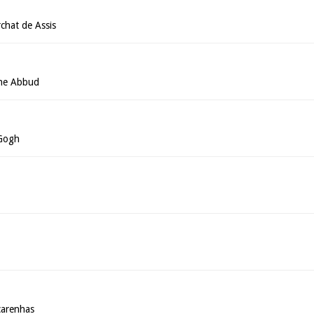
chat de Assis
che Abbud
 Gogh
carenhas