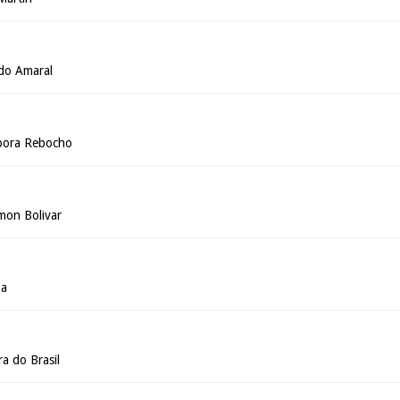
do Amaral
ébora Rebocho
mon Bolivar
pa
a do Brasil