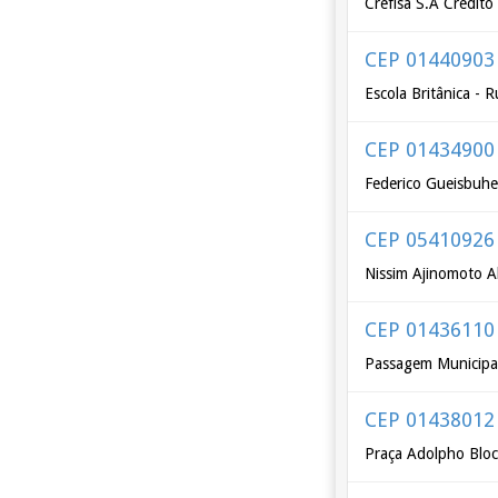
Crefisa S.A Crédit
CEP 01440903
Escola Britânica - 
CEP 01434900
Federico Gueisbuhe
CEP 05410926
Nissim Ajinomoto A
CEP 01436110
Passagem Municipa
CEP 01438012
Praça Adolpho Blo