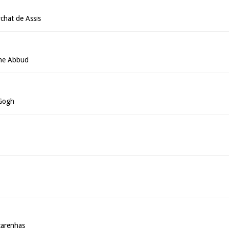
chat de Assis
che Abbud
 Gogh
carenhas