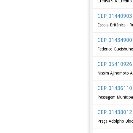
Crefisa S.A Crédit
CEP 01440903
Escola Britânica - 
CEP 01434900
Federico Gueisbuhe
CEP 05410926
Nissim Ajinomoto A
CEP 01436110
Passagem Municipa
CEP 01438012
Praça Adolpho Blo