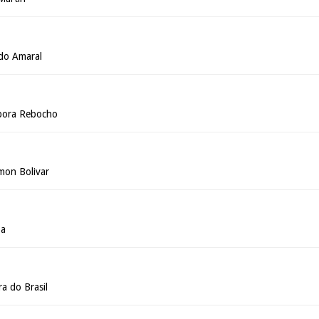
do Amaral
ébora Rebocho
mon Bolivar
pa
a do Brasil