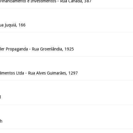
o Financiamento e Investimentos - Rua Canadá, 387
Rua Juquiá, 166
ler Propaganda - Rua Groenlândia, 1925
limentos Ltda - Rua Alves Guimarães, 1297
l
ch