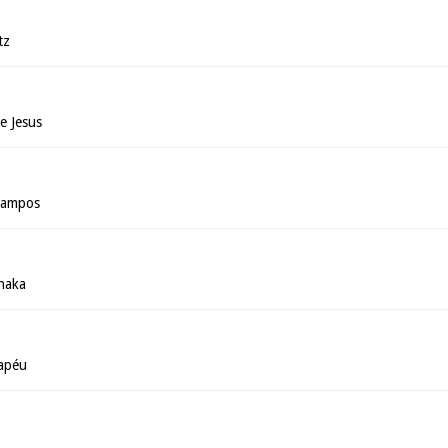
tz
e Jesus
 Campos
anaka
apéu