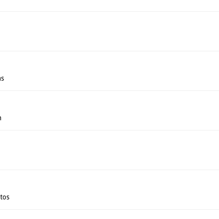
as
n
tos