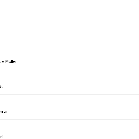
ge Muller
do
ncar
ri