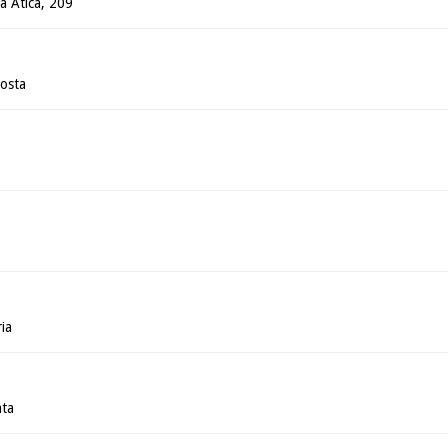
ua Ática, 209
osta
ia
ata