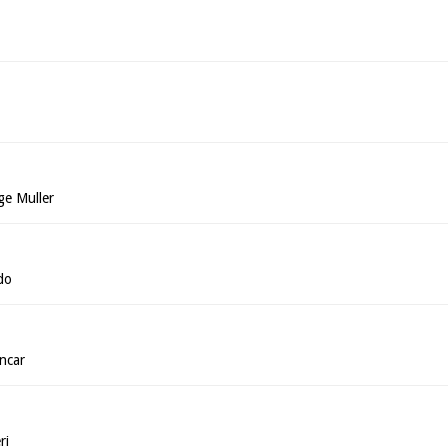
ge Muller
do
ncar
ri