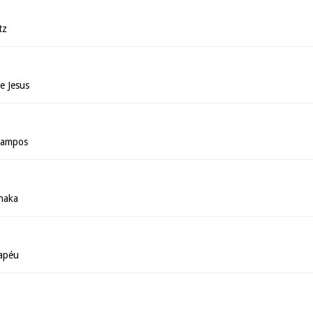
tz
e Jesus
 Campos
anaka
apéu