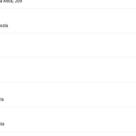
ua Ática, 209
osta
ia
ata