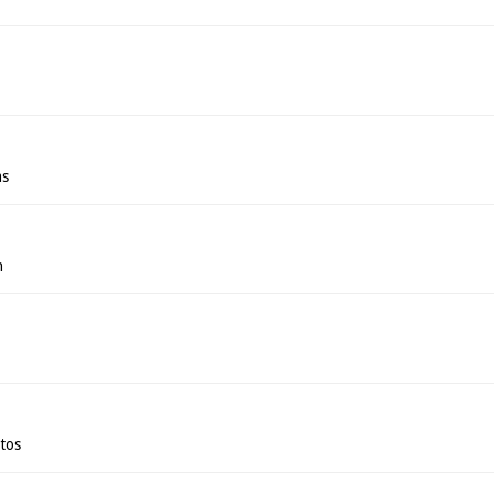
as
n
tos