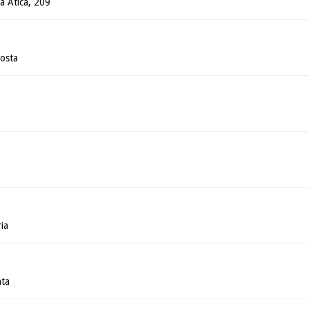
ua Ática, 209
osta
ia
ata