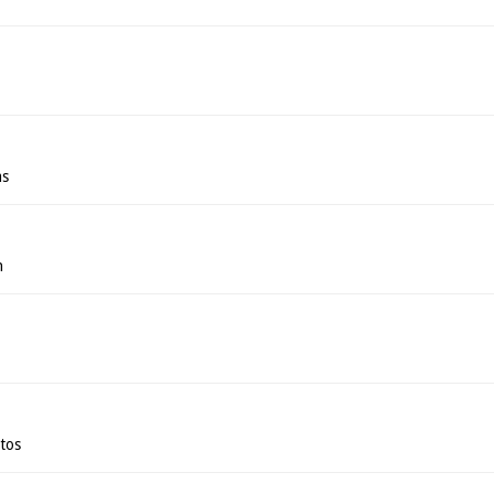
as
n
tos