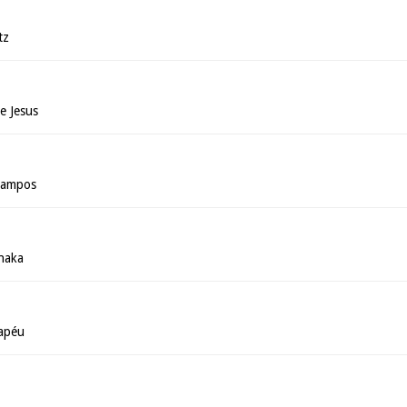
tz
e Jesus
 Campos
anaka
apéu