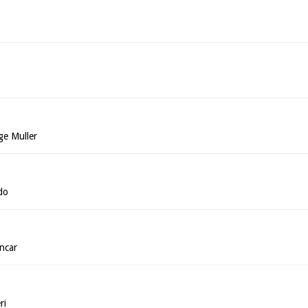
ge Muller
do
ncar
ri