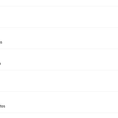
as
n
tos