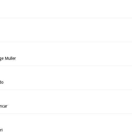
ge Muller
do
ncar
ri