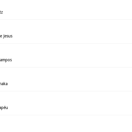
tz
e Jesus
 Campos
anaka
apéu