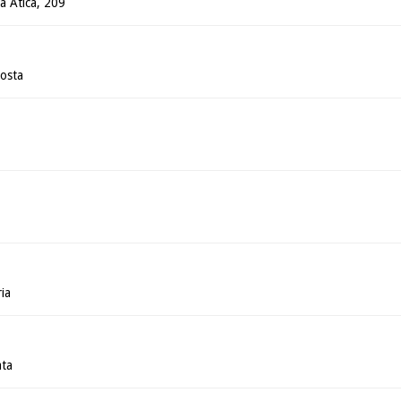
ua Ática, 209
osta
ia
ata